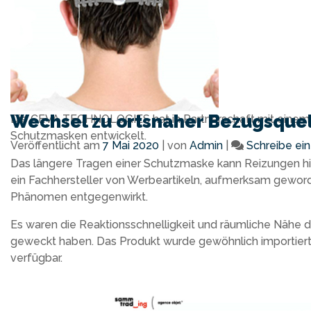
Wechsel zu ortsnaher Bezugsquell
Die CEVA TECHNOLOGIES hat in Partnerschaft mit einem
Schutzmasken entwickelt.
Veröffentlicht am
7 Mai 2020
|
von
Admin
|
Schreibe e
Das längere Tragen einer Schutzmaske kann Reizungen hin
ein Fachhersteller von Werbeartikeln, aufmerksam geword
Phänomen entgegenwirkt.
Es waren die Reaktionsschnelligkeit und räumliche Nähe 
geweckt haben. Das Produkt wurde gewöhnlich importie
verfügbar.