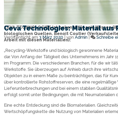
Ceva Technologies: Material aus 
CEVA TECHNOLOGIES ist bekannt für sein Wissen üb
biologischen Quellen. Benoît Coutier (Verkaufslei
Veröffentlicht am
3 März 2020
|
von
Admin
|
Schreibe 
Arbeit mit diesen Materialien
):
„Recycling-Werkstoffe und biologisch gewonnene Material
dar. Von Anfang der Tätigkeit des Unternehmens im Jahr 1
im Programm. Die verschiedenen Branchen, für die wir täti
Werkstoffe. Sie überzeugen auf Anhieb durch ihre wirtsch
Objekten zu in einem Maße zu beinträchtigen, das für Kun
über kontrollierte Rohstoffreserven, die eine regelmäßig
Lieferunterbrechungen und bei einem stabilen Qualitätsniv
erfolgt somit unter Bedingungen, die mit Neumaterialien d
Eine echte Entdeckung sind die Biomaterialien. Gleichze
Wertschöpfungskette die Nutzung von Materialien erlerne