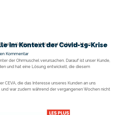
e im Kontext der Covid-19-Krise
 lokalen Kunden ein Halteband für Nasen-Mund-
inen Kommentar
ter der Ohrmuschel verursachen. Darauf ist unser Kunde,
en und hat eine Lösung entwickelt, die diesem
der CEVA, die das Interesse unseres Kunden an uns
rt und war zudem während der vergangenen Wochen nicht