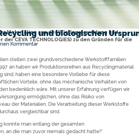
Recycling und biologischen Urspru
er Materialien aus der Wiederverwertung und
ter der CEVA TECHNOLOGIES) zu den Gründen für die
einen Kommentar
ien stellen zwei grundverschiedene Werkstofffamilien
997 an haben wir Produktionsreihen aus Recyclingmaterial
g sind, haben eine besondere Vorliebe für diese
aftlichen Vorteile, ohne das mechanische Verhalten von
den bedenklich wäre. Mit unserer Erfahrung verfügen wir
e Versorgung ermöglichen, ohne das Risiko von
eau der Materialien. Die Verarbeitung dieser Werkstoffe
urchaus vergleichbar sind.
itig konnte man entlang der gesamten
n, an die man zuvor niemals gedacht hatte!“