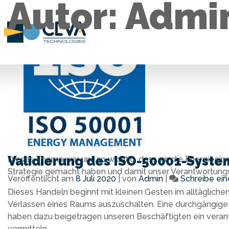
Autor:
Admi
Validierung des ISO-50001-Syste
Dieses Thema war uns so wichtig, dass wir die Energieei
Strategie gemacht haben und damit unser Verantwortun
Veröffentlicht am
8 Juli 2020
|
von
Admin
|
Schreibe ei
Dieses Handeln beginnt mit kleinen Gesten im alltägliche
Verlassen eines Raums auszuschalten. Eine durchgängige
haben dazu beigetragen unseren Beschäftigten ein ver
vermitteln.