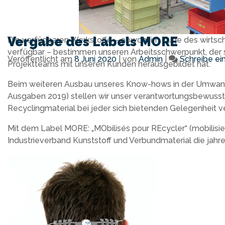
Vergabe des Labels MORE
Die verfügbaren Werkstoffe – obwohl im Zuge des wirtsc
verfügbar – bestimmen unseren Arbeitsschwerpunkt, der si
Veröffentlicht am
8 Juni 2020
|
von
Admin
|
Schreibe e
Projektteams mit unseren Kunden herausgebildet hat.
Beim weiteren Ausbau unseres Know-hows in der Umwandlung
Ausgaben 2019) stellen wir unser verantwortungsbewuss
Recyclingmaterial bei jeder sich bietenden Gelegenheit 
Mit dem Label MORE: „MObilisés pour REcycler“ (mobilisi
Industrieverband Kunststoff und Verbundmaterial die jah